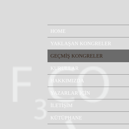
HOME
YAKLAŞAN KONGRELER
GEÇMİŞ KONGRELER
KURULLAR
HAKKIMIZDA
YAZARLAR İÇİN
İLETİŞİM
KÜTÜPHANE