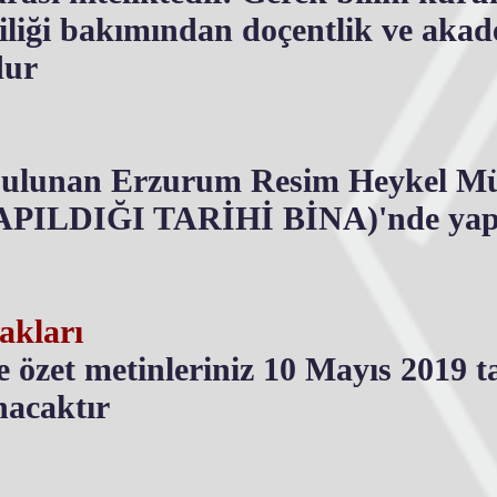
tliliği bakımından doçentlik ve aka
dur
 bulunan Erzurum Resim Heykel
ILDIĞI TARİHİ BİNA)'nde yapı
akları
e özet metinleriniz 10 Mayıs 2019 
nacaktır