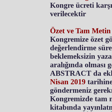
Kongre ücreti karşı
verilecektir
Özet ve Tam Metin
Kongremize özet g
değerlendirme süre
beklemeksizin yazar
aralığında olması g
ABSTRACT da eklem
Nisan 2019
tarihin
göndermeniz gerek
Kongremizde tam me
kitabında yayınlatm