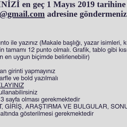
İ en geç 1 Mayıs 2019 tarihine
s@gmail.com
adresine göndermeniz
o ile yazınız (Makale başlığı, yazar isimleri, k
n tamamı 12 punto olmalı. Grafik, tablo gibi kıs
n en uygun biçimde belirlenebilir)
an girinti yapmayınız
fle ve bold yazılmalı
KLAYINIZ
ullanabilirsiniz
z 3 sayfa olması gerekmektedir
ÖZET, GİRİŞ, ARAŞTIRMA VE BULGULAR, SO
r altında gösterilmesi gerekmektedir