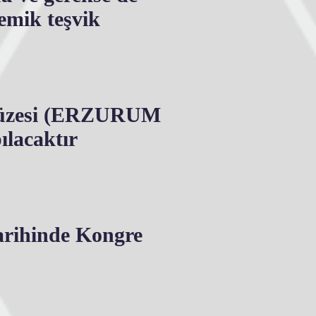
demik teşvik
 Müzesi (ERZURUM
lacaktır
tarihinde Kongre