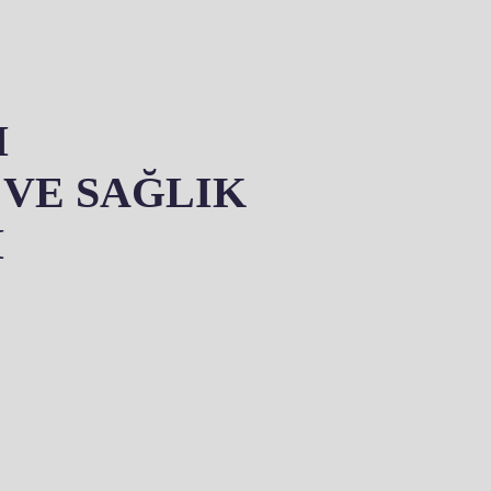
I
VE SAĞLIK
İ