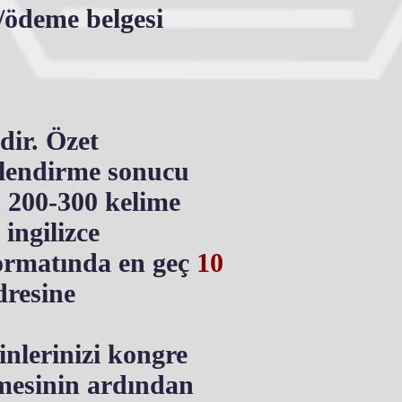
a/ödeme belgesi
ir. Özet
rlendirme sonucu
n 200-300 kelime
ingilizce
ormatında en geç
10
resine
nlerinizi kongre
lmesinin ardından