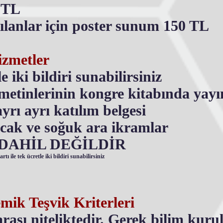
0 TL
tılanlar için poster sunum 150 TL
izmetler
e iki bildiri sunabilirsiniz
 metinlerinin kongre kitabında yay
yrı ayrı katılım belgesi
ıcak ve soğuk ara ikramlar
a DAHİL DEĞİLDİR
tı ile tek ücretle iki bildiri sunabilirsiniz
mik Teşvik Kriterleri
ası niteliktedir. Gerek bilim kuru