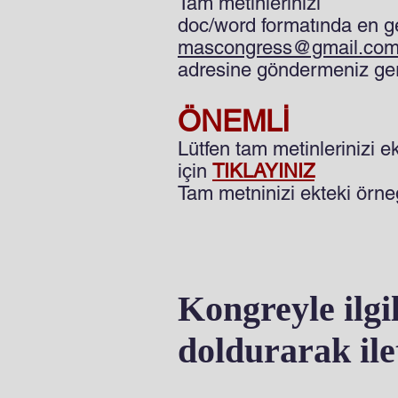
Tam metinlerinizi
doc/word formatında en g
mascongress@gmail.co
adresine göndermeniz ger
ÖNEMLİ
Lütfen tam metinlerinizi 
için
TIKLAYINIZ
Tam metninizi ekteki örn
Kongreyle ilgi
doldurarak ilet