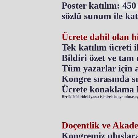
Poster katılım: 45
sözlü sunum ile ka
Ücrete dahil olan h
Tek katılım ücreti il
Bildiri özet ve tam
Tüm yazarlar için a
Kongre sırasında s
Ücrete konaklam
Her iki bildirideki yazar isimlerinin aynı olması şar
Doçentlik ve Akade
Kongremiz uluslarar