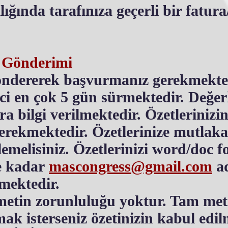
lığında tarafınıza geçerli bir fatur
 Gönderimi
öndererek başvurmanız gerekmekted
ci en çok 5 gün sürmektedir. Değe
a bilgi verilmektedir. Özetlerinizi
erekmektedir. Özetlerinize mutlaka 
elisiniz. Özetlerinizi word/doc f
e kadar
mascongress@gmail.com
ad
mektedir.
tin zorunluluğu yoktur. Tam meti
ak isterseniz özetinizin kabul edi