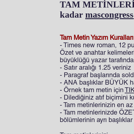
TAM METİNLERİNİZ
kadar
mascongres
Tam Metin Yazım Kuralları
- Times new roman, 12 punt
Özet ve anahtar kelimeleri
büyüklüğü yazar tarafında
- Satır aralığı 1.25 veriniz
- Paragraf başlarında sold
- ANA başlıklar BÜYÜK har
- Örnek tam metin için
TI
- Dilediğiniz atıf biçimini k
- Tam metinlerinizin en a
- Tam metinlerinizde 
bölümlerinin ayrı başlıkla